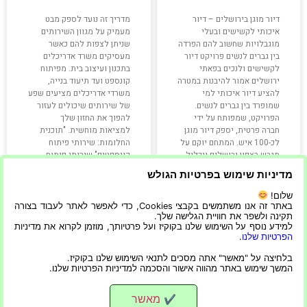
דיור מוגן בירושלים – דיור
מדריך זה נועד לספק מבט
איכותי לקשישים ובעלי
מעמיק על מגוון השירותים
מוגבלויות שחשוב להם הפרדה
שניתן לצפות להם כאשר
בין גברים לנשים פרויקט דיור
מעסיקים משרד אדריכלים
לקשישים ולנכים בפאתי
בתכנון ועיצוב בית. מפיתוח
ירושלים אמור להיבנות במטרה
קונספט ועד תיעוד בנייה,
להציע דיור איכותי למי
משרדי אדריכלים מציעים שפע
שמופרד בין גברים לנשים.
של שירותים שיכולים לעזור
הפרויקט, שמפותח על ידי
להפוך את החזון שלך
חברה פרטית, יספק דיור מוגן
למציאות מוחשית. "תוכנית
לכ-100 איש. המתחם יוקם על
החלומות: שירותי פיתוח
מגרש בצפון ירושלים ויכלול
קונספטים" שירותי פיתוח
קונספט הניתנים על ידי משרד
מדיניות שימוש בפרטיות הגולש
שלום!
קרא עוד »
קרא עוד »
באתר זה אנו משתמשים בקבצי Cookies, כדי לאפשר לאתר לעבוד בצורה
תקינה ולשפר את חוויית הגלישה שלך.
למידע נוסף על השימוש שלנו בקוקיז ועל פרטיותך, מוזמן לקרוא את מדיניות
הפרטיות שלנו
.
13/02/2024
22/11/2022
בלחיצה על "מאשר" אתה מסכים לתנאי השימוש שלנו בקוקיז.
המשך שימוש באתר מהווה אישור והסכמה למדיניות הפרטיות שלנו.
מאשר
✔