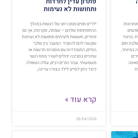
פתרון עדין לחרדות
ותחושות לא נעימות
אחרונות
ילדים חווים מגוון רחב של רגשות במהלך
חפשים
ההתפתחות שלהם – שמחה, סקרנות, אך גם
. בניגוד
פחדים, חששות ולעיתים תחושות לא נעימות
שלבת חום
שקשה להם להסביר. המעבר בין שלבי
 במיוחד,
החיים, התמודדות עם מסגרות חדשות או
רים
שינויים בסביבה יכולים לעורר מתח רגשי
אונה
משמעותי. עבור הורים רבים, עולה השאלה
ת
כיצד ניתן לסייע לילד בצורה עדינה,
קרא עוד »
28/04/2026