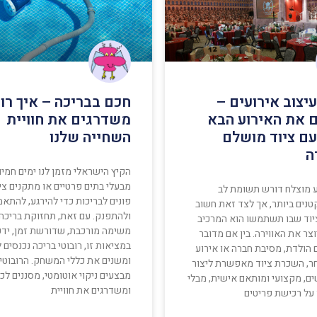
עיצוב אירועים –
חכם בבריכה – איך רו
 את האירוע הבא
משדרגים את חוויית
ם ציוד מושלם
השחייה שלנו
ה
הקיץ הישראלי מזמן לנו ימים חמים
מבעלי בתים פרטיים או מתקנים ציב
ע מוצלח דורש תשומת לב
פונים לבריכות כדי להירגע, להתאמ
טנים ביותר, אך לצד זאת חשוב
ולהתפנק. עם זאת, תחזוקת בריכה
יוד שבו תשתמשו הוא המרכיב
משימה מורכבת, שדורשת זמן, ידע
צר את האווירה. בין אם מדובר
במציאות זו, רובוטי בריכה נכנסים 
ם הולדת, מסיבת חברה או אירוע
ומשנים את כללי המשחק. הרובוטי
חר, השכרת ציוד מאפשרת ליצור
מבצעים ניקוי אוטומטי, מסננים לכל
ם, מקצועי ומותאם אישית, מבלי
ומשדרגים את חוויית
 על רכישת פריטים