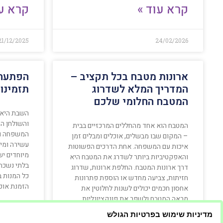
קרא עוד »
קרא עו
21/12/2025
24/02/2026
ארונות מטבח בכל תקציב –
הפתעה 
המדריך המלא לשדרוג
תזמינו
המטבח החלומי שלכם
השבת היא ז
והשולחן המ
המטבח הוא אחד מהחללים המרכזיים בבית
המשפחה וה
– המקום שבו מבשלים, אוכלים ומבלים זמן
עשירה ומיו
איכות עם המשפחה. אחת הדרכים הפשוטות
מיוחדים יש
והאפקטיביות ביותר לשדרג את המטבח היא
בלתי נשכחת
דרך ארונות המטבח. החלפת ארונות, שדרוג
כל המנות 
חזיתות, צביעה מחדש או הוספת פתרונות
הזמנת אוכל
אחסון חכמים יכולים לשנות לחלוטין את
מראה המטבח ולשפר את פונקציונליות
החלל. לשמחתם
מדיניות שימוש בפרטיות הגולש