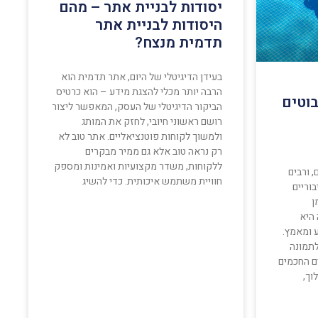
יסודות לבניית אתר – מהם
היסודות לבניית אתר
תדמית מנצח?
בעידן הדיגיטלי של היום, אתר תדמית הוא
הרבה יותר מכלי להצגת מידע – הוא כרטיס
בוטים
הביקור הדיגיטלי של העסק, המאפשר ליצור
רושם ראשוני חיובי, לחזק את המותג
ולמשוך לקוחות פוטנציאליים. אתר טוב לא
רק נראה טוב אלא גם ממיר מבקרים
ללקוחות, משדר מקצועיות ואמינות ומספק
, ורבים
חוויית משתמש איכותית. כדי להשיג
וריים
ן
 היא
 ומאמץ.
לתמונה
ם החכמים
וך,