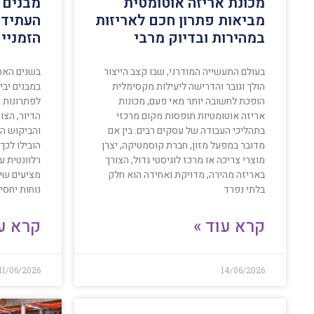
מכונת אריזה אוטומטית
מבנים 
מביאות פתרון חכם לאריזות
העתיד 
במהירות ובדיוק מרבי
הזמניי
בעולם התעשייה המודרני, שבו קצב הייצור
בשנים האחר
הולך וגובר והדרישה ליעילות מקסימלית
במבנים יבי
הופכת לחשובה יותר מאי פעם, מכונות
לפתרונות מ
אריזה אוטומטיות תופסות מקום מרכזי
הדיור, הצו
בתהליכי העבודה של עסקים רבים. בין אם
והביקוש הג
מדובר במפעל מזון, חברת קוסמטיקה, יצרן
הובילו לכך
מוצרי צריכה או מרכז לוגיסטי גדול, הצורך
רלוונטית ע
באריזה מהירה, מדויקת ואחידה הוא חלק
מציעים שיל
בלתי נפרד
נוחות יחס
קרא עוד »
קרא עו
11/06/2026
14/06/2026