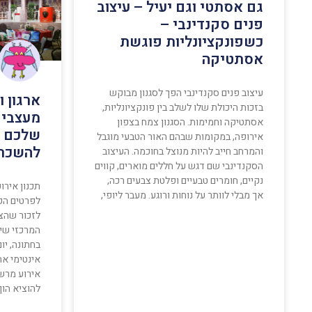
גם אסתטי וגם יעיל – עיצוב
פנים סקנדינבי –
כשפונקציונליות פוגשת
אסתטיקה
עיצוב פנים סקנדינבי הפך לסגנון מבוקש
ארגון ו
בזכות היכולת שלו לשלב בין פונקציונליות,
מעצבים
אסתטיקה וחמימות. הסגנון צמח בצפון
שלכם ע
אירופה, במקומות שבהם האור הטבעי מוגבל
להשכר
והמרחב חייב להיות מנוצל בחוכמה. העיצוב
הסקנדינבי שם דגש על חללים מוארים, קווים
נקיים, חומרים טבעיים ופלטת צבעים רכה,
תכנון אירו
אך מבלי לוותר על נוחות ורוגע. מעבר ליופי,
לפרטים הק
לזכור שהצ
המרכזי שיו
בחתונה, יו
אינטימי א
אירוע מרשי
להוציא הון