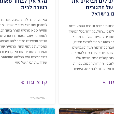
יבילים מביאים את
מלא איך לבחור סאונה
של המגורים
רטובה לבית
ם בישראל
סאונה רטובה לבית הפכה בשנים ה
לפתרון פופולרי עבור אנשים שמ
ונות הולכת וגוברת ההתעניינות
חוויית ספא פרטית ונוחה בתוך הבית
לים בישראל, במיוחד בכל הקשור
לסאונה יבשה, הסאונה הרטובה מ
גורים זמניים. העלייה במחירי
ואדים שיוצרים סביבה לחה ומרגיעה
רך במענה מהיר למצבי חירום,
המסייעת לניקוי הגוף, הרפיית שרי
ובר לפתרונות מגורים גמישים
והפחתת מתחים. עם זאת, בחירת ס
 שמבנים יבילים הפכו לאופציה
רטובה לבית היא החלטה משמעותי
בור קהלים רבים. מבנים אלו
שדורשת הבנה של סוגי
וב בין מהירות הקמה, עלויות
ית ואפשרות להתאמה אישית
ד »
קרא עוד »
27/05/2026