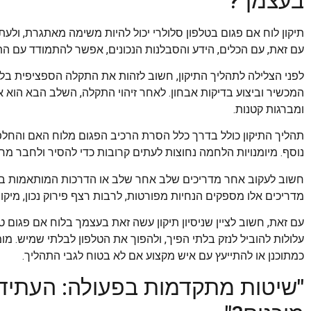
בעצמך?
תיקון לוח אם פגום בטלפון סלולרי יכול להיות משימה מאתגרת, ולע
עם זאת, עם הכלים, הידע והסבלנות הנכונים, אפשר להתמודד עם הת
לפני הצלילה לתהליך התיקון, חשוב לזהות את התקלה הספציפית בלו
המכשיר וביצוע בדיקות אבחון. לאחר זיהוי התקלה, השלב הבא הוא אי
ומברגות קטנות.
תהליך התיקון כולל בדרך כלל הסרת הרכיב הפגום מלוח האם והחלפתו 
נוסף. מיומנויות הלחמה נחוצות לעתים קרובות כדי להסיר ולחבר 
חשוב לעקוב אחר מדריכים שלב אחר שלב או הדרכות המותאמות במי
מדריכים אלו מספקים הנחיות מפורטות, לרבות רצף פירוק נכון, מיקום 
עם זאת, חשוב לציין שניסיון תיקון עשה זאת בעצמך בלוח אם פגום טומן
עלולות להוביל לנזק בלתי הפיך, ולהפוך את הטלפון לבלתי שמיש. מו
כמתוכנן או להתייעץ עם איש מקצוע אם לא בטוח לגבי התהליך.
"שיטות מתקדמות בפעולה: העתיד ש