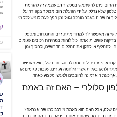
רגש
ח החום. ניתן להשתמש במכשיר רב עוצמה זה להזרמת
הש
טלפון שלא נדלק. על ידי הפעלת חום מבוקר בקפידה על
עדי
ליך זה שהיה בעבר מורכב וגוזל זמן הפך כעת לנגיש לכל מי
קר
ושי זה מאפשר לך למדוד מתח, זרם והתנגדות, ומספק
דיקות פשוטות, אתה יכול לזהות במהירות רכיבים פגומים
26
ון להחליף או לתקן את החלקים הדרושים, ולחסוך זמן
מיקרוסקופ. עם יכולות ההגדלה הגבוהות שלו, הוא מאפשר
אתר ולתקן בקלות גשרי הלחמה זעירים, עקבות פגומים או
 אך כעת היא זמינה לחובבים ולאנשי מקצוע כאחד.
פון סלולרי – האם זה באמת
שי
הס
דפ
ים שלנו, אבל האם הוא באמת מורכב כמו שהוא נראה?
כל
ים מורכבים, מה שמותיר אותנו ביראת כבוד מהמורכבות