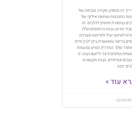
ריך זה מספק סקירה מקיפה של
וסי התנהגות ושיטות אילוף של
ים במסגרת פנסיון לכלבים. זה
ביר מדוע הבנת הדפוסים הללו
נית לאימון יעיל ולפיתוח מערכת
ים בריאה ומאושרת בינך לבין חיית
חמד שלך. המדריך מציע גם עצות
יות וטיפים כיצד ליישם הבנה זו
צבים אמיתיים. הבנת תקשורת
בים: כמה
א עוד »
22/06/20