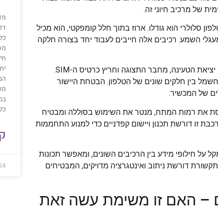
ית של מרכיב חיוני זה.
מד
דפ
 סלולרי הוא גודלו. ארוז בתוך חלל קומפקטי, הוא מכיל
כלב
עגלי השמע. רכיבים אלה חייבים לעבוד יחד בצורה חלקה
מס
חיו
יחס
יתרה מכך, לוח האם משמש גם כרכזת מרכזית למחברים שונים, כגון יציאת הטעינה, מחבר התצוגה וחריץ כרטיס ה-SIM.
המ
ל בין חלקים שונים של הטלפון. הבטחת היישור
מעש
לים של המכשיר.
במ
כל
ווסת את רמות המתח, מנטר את השימוש בסוללה ומבטיח
בת זו דורשת תכנון ויישום קפדניים כדי למנוע התחממות
קר
ל על חילופי מידע בין הרכיבים השונים, ומאפשר תכונות
24
 זו של נתיבי תקשורת דורשת ניתוב ואינטגרציה מדויקים, המבטיחים
ם – האם זו משימת עשה זאת