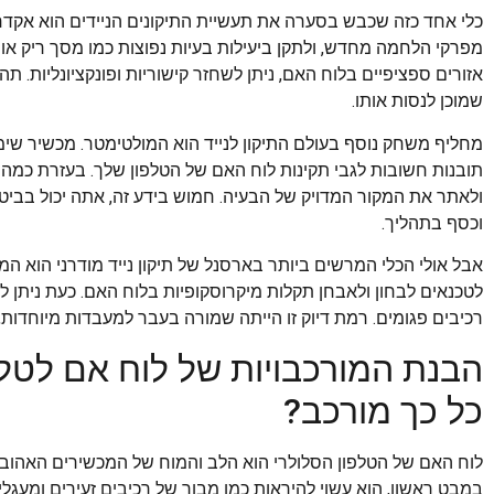
כלי אחד כזה שכבש בסערה את תעשיית התיקונים הניידים הוא אקד
מפרקי הלחמה מחדש, ולתקן ביעילות בעיות נפוצות כמו מסך ריק או 
אזורים ספציפיים בלוח האם, ניתן לשחזר קישוריות ופונקציונליות. תה
שמוכן לנסות אותו.
מחליף משחק נוסף בעולם התיקון לנייד הוא המולטימטר. מכשיר שימ
תובנות חשובות לגבי תקינות לוח האם של הטלפון שלך. בעזרת כמה ב
ולאתר את המקור המדויק של הבעיה. חמוש בידע זה, אתה יכול בביטח
וכסף בתהליך.
אבל אולי הכלי המרשים ביותר בארסנל של תיקון נייד מודרני הוא ה
לטכנאים לבחון ולאבחן תקלות מיקרוסקופיות בלוח האם. כעת ניתן ל
רכיבים פגומים. רמת דיוק זו הייתה שמורה בעבר למעבדות מיוחדות,
הבנת המורכבויות של לוח אם לטל
כל כך מורכב?
לוח האם של הטלפון הסלולרי הוא הלב והמוח של המכשירים האהוב
במבט ראשון, הוא עשוי להיראות כמו מבוך של רכיבים זעירים ומעגל