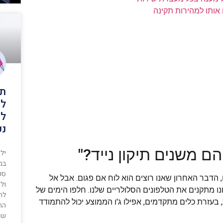
אותו למהירות תקינה
תמ
לי
לח
נע
ם משנים תיקון נייד?"
ילד
במ
סק
 הדבר האחרון שאנו רוצים הוא לוח אם פגום. אבל אל
ול
ו מתקנים את הטלפונים הסלולריים שלנו. חלפו הימים של
להם
בעזרת כלים מתקדמים, אפילו ג'ו הממוצע יכול להתמודד
הת
שינ