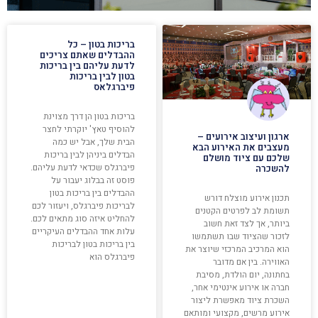
בריכות בטון – כל
ההבדלים שאתם צריכים
לדעת עליהם בין בריכות
בטון לבין בריכות
פיברגלאס
בריכות בטון הן דרך מצוינת
להוסיף טאץ' יוקרתי לחצר
ארגון ועיצוב אירועים –
הבית שלך, אבל יש כמה
מעצבים את האירוע הבא
הבדלים ביניהן לבין בריכות
שלכם עם ציוד מושלם
פיברגלס שכדאי לדעת עליהם.
להשכרה
פוסט זה בבלוג יעבור על
ההבדלים בין בריכות בטון
תכנון אירוע מוצלח דורש
לבריכות פיברגלס, ויעזור לכם
תשומת לב לפרטים הקטנים
להחליט איזה סוג מתאים לכם.
ביותר, אך לצד זאת חשוב
עלות אחד ההבדלים העיקריים
לזכור שהציוד שבו תשתמשו
בין בריכות בטון לבריכות
הוא המרכיב המרכזי שיוצר את
פיברגלס הוא
האווירה. בין אם מדובר
בחתונה, יום הולדת, מסיבת
חברה או אירוע אינטימי אחר,
השכרת ציוד מאפשרת ליצור
אירוע מרשים, מקצועי ומותאם